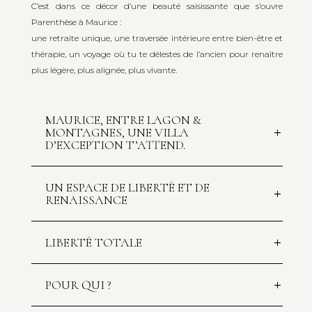
C’est dans ce décor d’une beauté saisissante que s’ouvre
Parenthèse à Maurice :
une retraite unique, une traversée intérieure entre bien-être et
thérapie, un voyage où tu te délestes de l’ancien pour renaître
plus légère, plus alignée, plus vivante.
MAURICE, ENTRE LAGON &
MONTAGNES, UNE VILLA
D’EXCEPTION T’ATTEND.
UN ESPACE DE LIBERTÉ ET DE
RENAISSANCE
LIBERTÉ TOTALE
POUR QUI ?