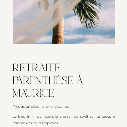
RETRAITE
PARENTHÈSE À
MAURICE
Plus qu’un séjour, une renaissance.
Le bleu infini du lagon, la chaleur du soleil sur ta peau, le
parfum des fleurs tropicales…