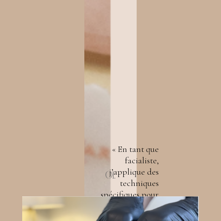
« En tant que
facialiste,
j’applique des
01.
techniques
spécifiques pour
sculpter, revitaliser
et raffermir le