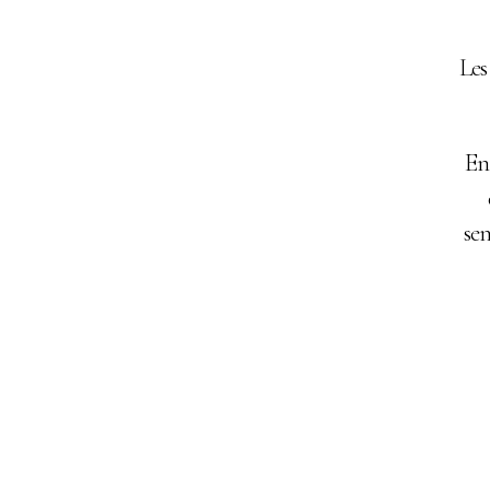
Les
En 
se