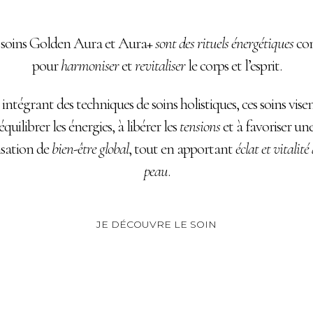
 soins Golden Aura et Aura+
sont des rituels énergétiques
con
pour
harmoniser
et
revitaliser
le corps et l’esprit.
intégrant des techniques de soins holistiques, ces soins vise
équilibrer les énergies, à libérer les
tensions
et à favoriser un
nsation de
bien-être global
, tout en apportant
éclat et vitalité 
peau
.
JE DÉCOUVRE LE SOIN