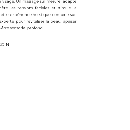
le visage. Un massage sur mesure, adapté
bère les tensions faciales et stimule la
 Cette expérience holistique combine son
 experte pour revitaliser la peau, apaiser
en-être sensoriel profond.
SOIN