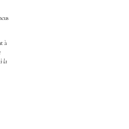
cus
nt à
e
à la