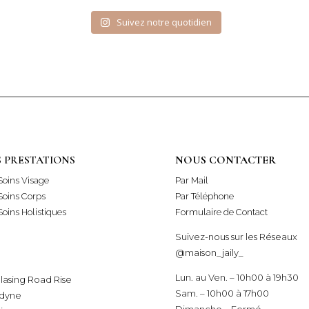
Suivez notre quotidien
 PRESTATIONS
NOUS CONTACTER
Soins Visage
Par Mail
Soins Corps
Par Téléphone
oins Holistiques
Formulaire de Contact
Suivez-nous sur les Réseaux
@maison_jaily_
Lun. au Ven. – 10h00 à 19h30
Blasing Road Rise
Sam. – 10h00 à 17h00
dyne
Dimanche – Fermé