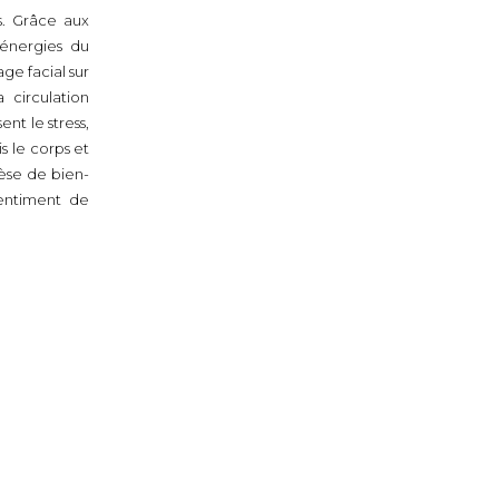
s. Grâce aux
s énergies du
ge facial sur
 circulation
nt le stress,
is le corps et
hèse de bien-
sentiment de