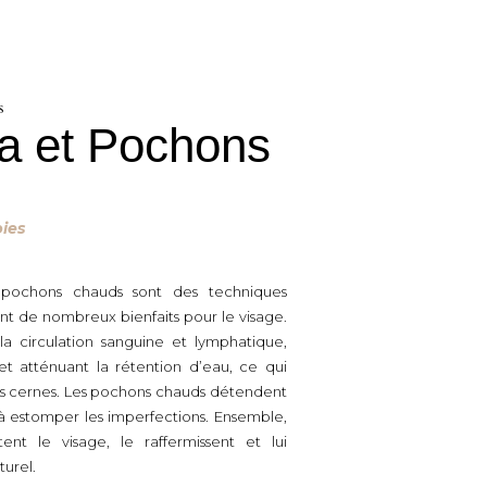
s
a et Pochons
pies
pochons chauds sont des techniques
ent de nombreux bienfaits pour le visage.
la circulation sanguine et lymphatique,
 et atténuant la rétention d’eau, ce qui
les cernes. Les pochons chauds détendent
 à estomper les imperfections. Ensemble,
nt le visage, le raffermissent et lui
urel.