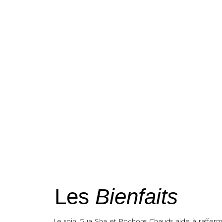
Les
Bienfaits
Le soin Gua Sha et Pochons Chauds aide à raffermi