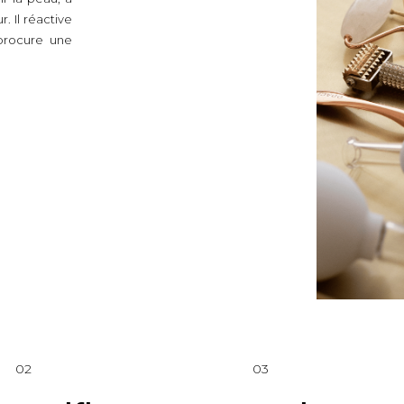
r. Il réactive
t procure une
02
03